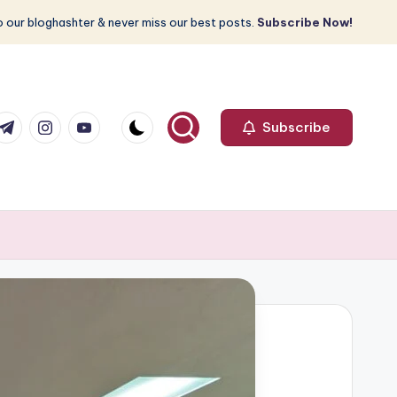
 our bloghashter & never miss our best posts.
Subscribe Now!
com
r.com
.me
instagram.com
youtube.com
Subscribe