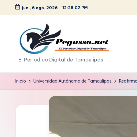
jue., 6 ago. 2026
-
12:28:05 PM
Saltar
al
contenido
p
El Periodico Digital de Tamaulipas
e
Inicio
Universidad Autónoma de Tamaulipas
Reafirma
g
a
s
o