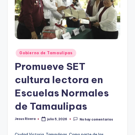
r
e
s
s
Publicado
Gobierno de Tamaulipas
en
Promueve SET
cultura lectora en
Escuelas Normales
de Tamaulipas
Jesus Rivera
julio 5, 2026
No hay comentarios
Publicado
por
Ciudad Victoria, Tamaulipas. Como parte de las