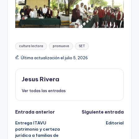
Etiquetas:
cultura lectora
promueve
SET
Última actualización el julio 5, 2026
Jesus Rivera
Ver todas las entradas
Navegación
Entrada anterior
Siguiente entrada
Entrega ITAVU
Editorial
de
patrimonio y certeza
jurídica a familias de
entradas