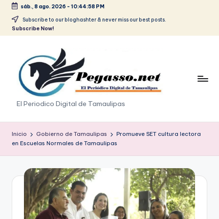
sáb., 8 ago. 2026
-
10:44:58 PM
Saltar
Subscribe to our bloghashter & never miss our best posts.
Subscribe Now!
al
contenido
p
El Periodico Digital de Tamaulipas
e
g
Inicio
Gobierno de Tamaulipas
Promueve SET cultura lectora
en Escuelas Normales de Tamaulipas
a
s
o
.
p