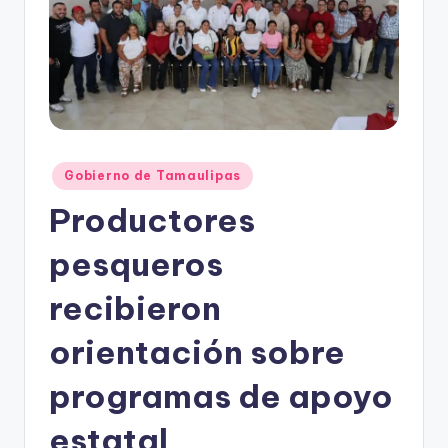
r
e
s
s
Publicado
Gobierno de Tamaulipas
en
Productores
pesqueros
recibieron
orientación sobre
programas de apoyo
estatal