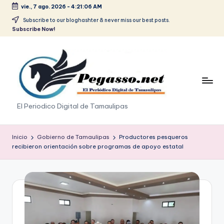
vie., 7 ago. 2026
-
4:21:06 AM
Saltar
Subscribe to our bloghashter & never miss our best posts.
Subscribe Now!
al
contenido
p
El Periodico Digital de Tamaulipas
e
g
Inicio
Gobierno de Tamaulipas
Productores pesqueros
recibieron orientación sobre programas de apoyo estatal
a
s
o
.
p