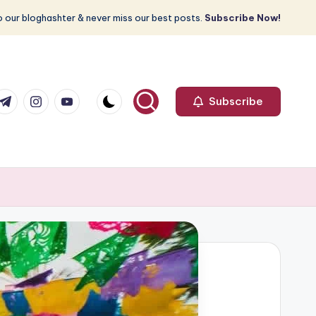
 our bloghashter & never miss our best posts.
Subscribe Now!
com
r.com
.me
instagram.com
youtube.com
Subscribe