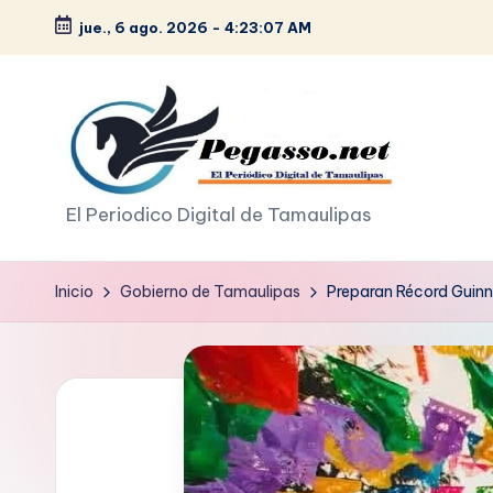
jue., 6 ago. 2026
-
4:23:08 AM
Saltar
al
contenido
p
El Periodico Digital de Tamaulipas
e
Inicio
Gobierno de Tamaulipas
Preparan Récord Guinn
g
a
s
o