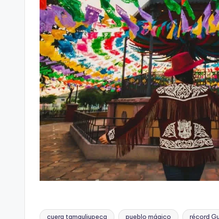
cuera tamauliupeca
pueblo mágico
récord G