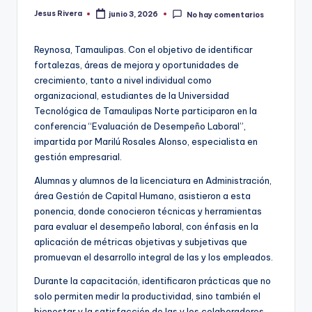
Jesus Rivera
junio 3, 2026
No hay comentarios
Publicado
por
Reynosa, Tamaulipas. Con el objetivo de identificar
fortalezas, áreas de mejora y oportunidades de
crecimiento, tanto a nivel individual como
organizacional, estudiantes de la Universidad
Tecnológica de Tamaulipas Norte participaron en la
conferencia “Evaluación de Desempeño Laboral”,
impartida por Marilú Rosales Alonso, especialista en
gestión empresarial.
Alumnas y alumnos de la licenciatura en Administración,
área Gestión de Capital Humano, asistieron a esta
ponencia, donde conocieron técnicas y herramientas
para evaluar el desempeño laboral, con énfasis en la
aplicación de métricas objetivas y subjetivas que
promuevan el desarrollo integral de las y los empleados.
Durante la capacitación, identificaron prácticas que no
solo permiten medir la productividad, sino también el
bienestar y la satisfacción de las y los colaboradores,