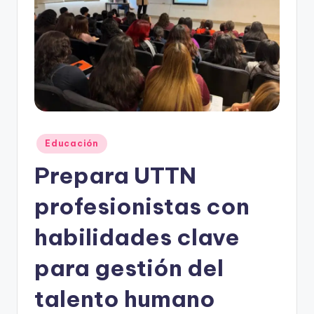
r
e
s
s
Publicado
Educación
en
Prepara UTTN
profesionistas con
habilidades clave
para gestión del
talento humano