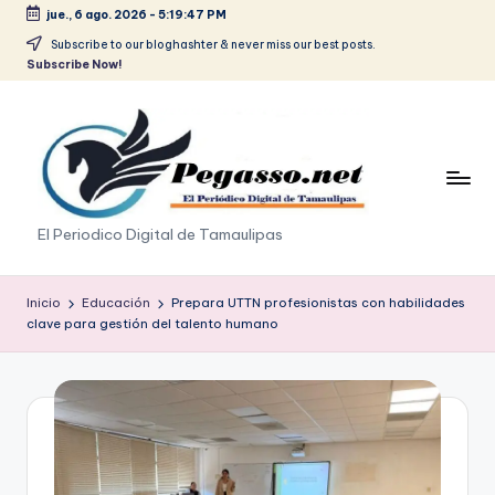
jue., 6 ago. 2026
-
5:19:47 PM
Saltar
Subscribe to our bloghashter & never miss our best posts.
Subscribe Now!
al
contenido
p
El Periodico Digital de Tamaulipas
e
g
Inicio
Educación
Prepara UTTN profesionistas con habilidades
clave para gestión del talento humano
a
s
o
.
p