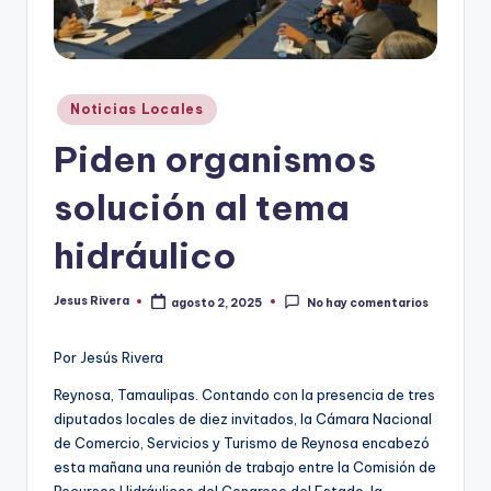
r
e
s
Publicado
Noticias Locales
en
s
Piden organismos
solución al tema
hidráulico
Jesus Rivera
agosto 2, 2025
No hay comentarios
Publicado
por
Por Jesús Rivera
Reynosa, Tamaulipas. Contando con la presencia de tres
diputados locales de diez invitados, la Cámara Nacional
de Comercio, Servicios y Turismo de Reynosa encabezó
esta mañana una reunión de trabajo entre la Comisión de