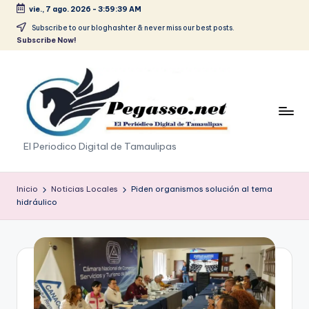
vie., 7 ago. 2026
-
3:59:39 AM
Saltar
Subscribe to our bloghashter & never miss our best posts.
Subscribe Now!
al
contenido
p
El Periodico Digital de Tamaulipas
e
g
Inicio
Noticias Locales
Piden organismos solución al tema
hidráulico
a
s
o
.
p