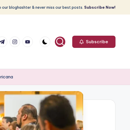
 our bloghashter & never miss our best posts.
Subscribe Now!
com
r.com
.me
instagram.com
youtube.com
Subscribe
ericana