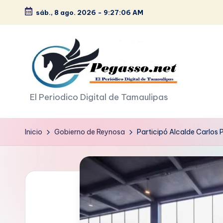
sáb., 8 ago. 2026
-
9:27:07 AM
Saltar
al
contenido
p
El Periodico Digital de Tamaulipas
e
Inicio
Gobierno de Reynosa
Participó Alcalde Carlos
g
a
s
o