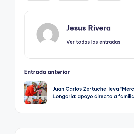
Jesus Rivera
Ver todas las entradas
Navegación
Entrada anterior
de
Juan Carlos Zertuche lleva “Merc
Longoria: apoyo directo a famili
entradas