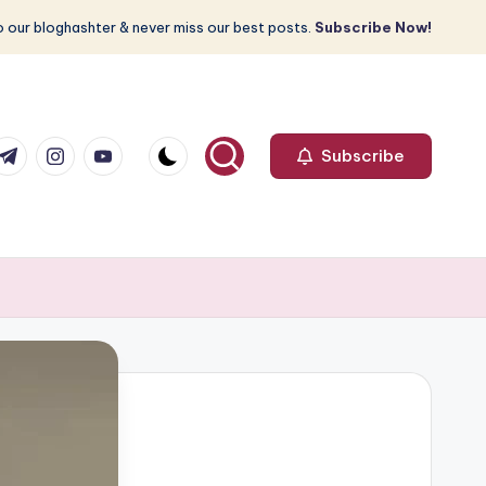
 our bloghashter & never miss our best posts.
Subscribe Now!
com
r.com
.me
instagram.com
youtube.com
Subscribe