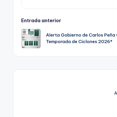
Navegación
Entrada anterior
de
Alerta Gobierno de Carlos Peña O
Temporada de Ciclones 2026*
entradas
A