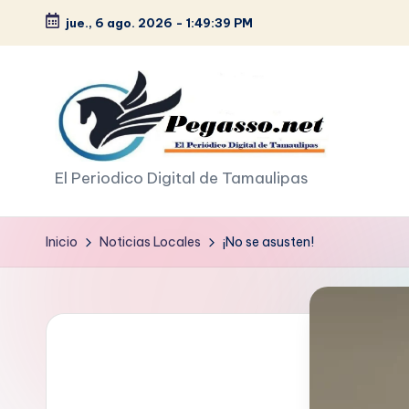
jue., 6 ago. 2026
-
1:49:41 PM
Saltar
al
contenido
p
El Periodico Digital de Tamaulipas
e
Inicio
Noticias Locales
¡No se asusten!
g
a
s
o