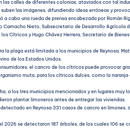
las calles de diferentes colonias, ataviados con tal indume
 suben las imágenes, difundiendo ideas erróneas y provoc
evó a cabo una rueda de prensa encabezada por Román Rigo
o Camacho Nieto, Subsecretario de Desarrollo Agrícola d
los Cítricos y Hugo Chávez Herrera, Secretario de Bienes
ra la plaga está limitada a los municipios de Reynosa, M
vino de los Estados Unidos.
nsumidores, el cancro de los cítricos puede provocar g
oorganismo muta, para los cítricos dulces, como la naranja
echa, a los tres municipios mencionados y en lugares muy 
eron plantar limoneros antes de entregar las viviendas.
n detectado en Reynosa 331 casos de cancro en limones, d
 2026 se detectaron 187 árboles, de los cuales 106 se co