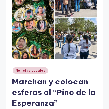
r
e
s
s
Publicado
Noticias Locales
en
Marchan y colocan
esferas al “Pino de la
Esperanza”