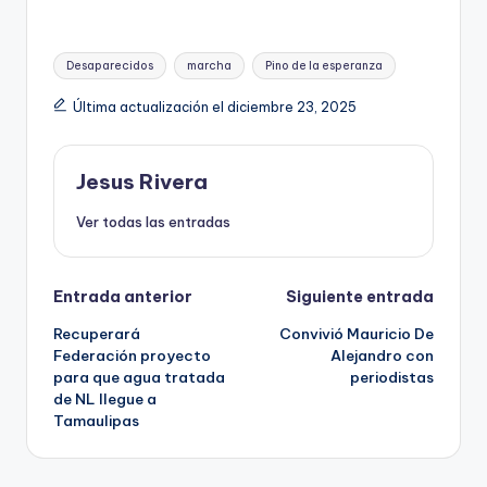
Etiquetas:
Desaparecidos
marcha
Pino de la esperanza
Última actualización el diciembre 23, 2025
Jesus Rivera
Ver todas las entradas
Navegación
Entrada anterior
Siguiente entrada
Recuperará
Convivió Mauricio De
de
Federación proyecto
Alejandro con
para que agua tratada
periodistas
entradas
de NL llegue a
Tamaulipas