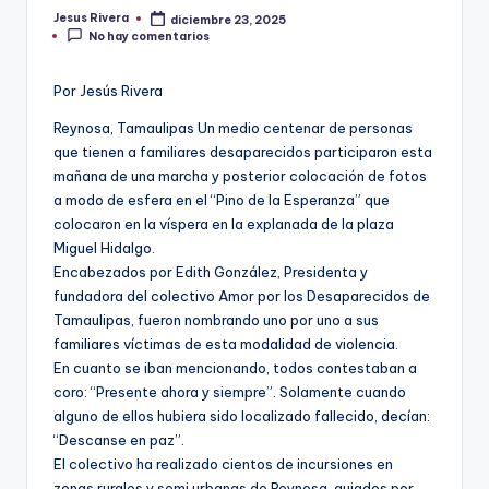
Jesus Rivera
diciembre 23, 2025
Publicado
No hay comentarios
por
Por Jesús Rivera
Reynosa, Tamaulipas Un medio centenar de personas
que tienen a familiares desaparecidos participaron esta
mañana de una marcha y posterior colocación de fotos
a modo de esfera en el “Pino de la Esperanza” que
colocaron en la víspera en la explanada de la plaza
Miguel Hidalgo.
Encabezados por Edith González, Presidenta y
fundadora del colectivo Amor por los Desaparecidos de
Tamaulipas, fueron nombrando uno por uno a sus
familiares víctimas de esta modalidad de violencia.
En cuanto se iban mencionando, todos contestaban a
coro: “Presente ahora y siempre”. Solamente cuando
alguno de ellos hubiera sido localizado fallecido, decían:
“Descanse en paz”.
El colectivo ha realizado cientos de incursiones en
zonas rurales y semi urbanas de Reynosa, guiados por