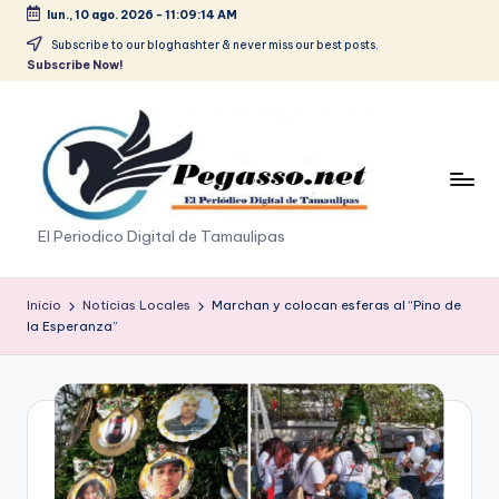
lun., 10 ago. 2026
-
11:09:14 AM
Saltar
Subscribe to our bloghashter & never miss our best posts.
Subscribe Now!
al
contenido
p
El Periodico Digital de Tamaulipas
e
g
Inicio
Noticias Locales
Marchan y colocan esferas al “Pino de
la Esperanza”
a
s
o
.
p