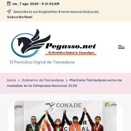
vie., 7 ago. 2026
-
9:21:03 AM
Saltar
Subscribe to our bloghashter & never miss our best posts.
Subscribe Now!
al
contenido
p
El Periodico Digital de Tamaulipas
e
g
Inicio
Gobierno de Tamaulipas
Mantiene Tamaulipas suma de
medallas en la Olimpiada Nacional 2026
a
s
o
.
p