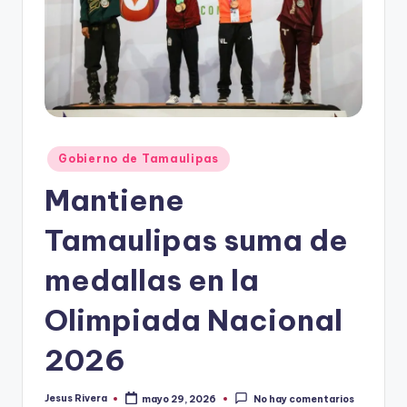
r
e
s
s
Publicado
Gobierno de Tamaulipas
en
Mantiene
Tamaulipas suma de
medallas en la
Olimpiada Nacional
2026
Jesus Rivera
mayo 29, 2026
No hay comentarios
Publicado