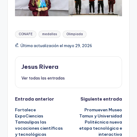
Etiquetas:
CONAFE
medallas
Olimpiada
Última actualización el mayo 29, 2026
Jesus Rivera
Ver todas las entradas
Navegación
Entrada anterior
Siguiente entrada
Fortalece
Promueven Museo
de
ExpoCiencias
Tamux y Universidad
Tamaulipas las
Politécnica nueva
entradas
vocaciones científicas
etapa tecnológica e
y tecnológicas
interactiva