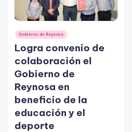
r
e
s
Publicado
Gobierno de Reynosa
s
en
Logra convenio de
colaboración el
Gobierno de
Reynosa en
beneficio de la
educación y el
deporte