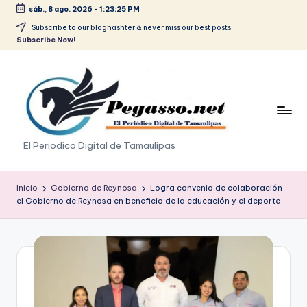
sáb., 8 ago. 2026
-
1:23:26 PM
Saltar
Subscribe to our bloghashter & never miss our best posts.
Subscribe Now!
al
contenido
p
El Periodico Digital de Tamaulipas
e
g
Inicio
Gobierno de Reynosa
Logra convenio de colaboración
el Gobierno de Reynosa en beneficio de la educación y el deporte
a
s
o
.
p