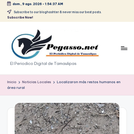
dom., 9 ago. 2026
-
1:54:38 AM
Saltar
Subscribe to our bloghashter & never miss our best posts.
Subscribe Now!
al
contenido
p
El Periodico Digital de Tamaulipas
e
g
Inicio
Noticias Locales
Localizaron más restos humanos en
área rural
a
s
o
.
p