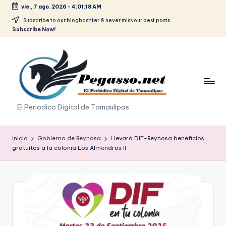
vie., 7 ago. 2026
-
4:01:19 AM
Saltar
Subscribe to our bloghashter & never miss our best posts.
Subscribe Now!
al
contenido
p
El Periodico Digital de Tamaulipas
e
g
Inicio
Gobierno de Reynosa
Llevará DIF-Reynosa beneficios
gratuitos a la colonia Los Almendros II
a
s
o
.
p