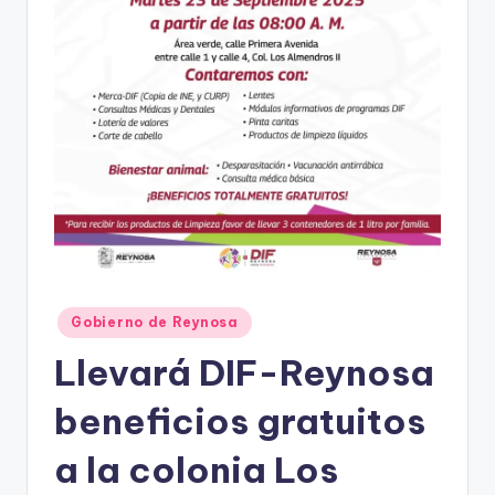
r
e
s
s
Publicado
Gobierno de Reynosa
en
Llevará DIF-Reynosa
beneficios gratuitos
a la colonia Los