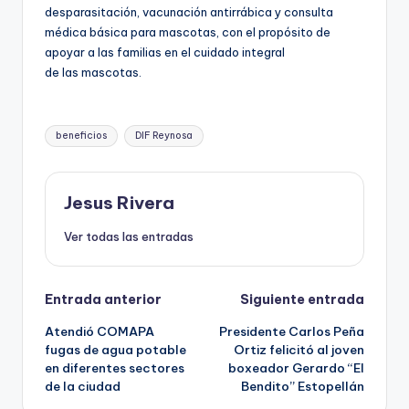
desparasitación, vacunación antirrábica y consulta
médica básica para mascotas, con el propósito de
apoyar a las familias en el cuidado integral
de las mascotas.
Etiquetas:
beneficios
DIF Reynosa
Jesus Rivera
Ver todas las entradas
Navegación
Entrada anterior
Siguiente entrada
Atendió COMAPA
Presidente Carlos Peña
de
fugas de agua potable
Ortiz felicitó al joven
en diferentes sectores
boxeador Gerardo “El
entradas
de la ciudad
Bendito” Estopellán