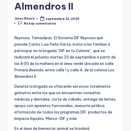
Almendros II
Jesus Rivera
septiembre 22, 2025
Publicado
No hay comentarios
por
Reynosa, Tamaulipas. El Sistema DIF Reynosa que
preside Carlos Luis Peña Garza, invita a las familias a
participar en la brigada “DIF en tu Colonia”, que se
realizará el próximo martes 23 de septiembre a partir de
las 8:00 de la mañana en el área verde ubicada en calle
Primera Avenida, entre calle 1 y calle 4, de la colonia Los
Almendros II.
Durante la brigada se ofrecerán servicios totalmente
gratuitos entre los que se encuentran consultas
médicas y dentales, corte de cabello, entrega de lentes,
apoyo con aparatos funcionales, asesoría jurídica,
información de todos los programas DIF, productos de
limpieza líquidos, Merca-DIF y más.
En el área de bienestar animal se brindará