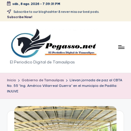
sáb., 8 ago. 2026
-
7:39:32 PM
Saltar
Subscribe to our bloghashter & never miss our best posts.
Subscribe Now!
al
contenido
p
El Periodico Digital de Tamaulipas
e
g
Inicio
Gobierno de Tamaulipas
Llevan jornada de paz al CBTA
No. 55 “Ing. Américo Villarreal Guerra” en el municipio de Padilla:
a
INJUVE
s
o
.
p