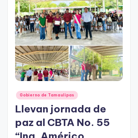
r
e
s
s
Publicado
Gobierno de Tamaulipas
en
Llevan jornada de
paz al CBTA No. 55
“Ing. Américo