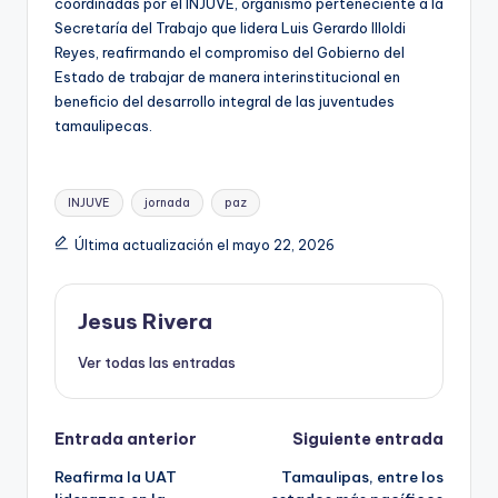
coordinadas por el INJUVE, organismo perteneciente a la
Secretaría del Trabajo que lidera Luis Gerardo Illoldi
Reyes, reafirmando el compromiso del Gobierno del
Estado de trabajar de manera interinstitucional en
beneficio del desarrollo integral de las juventudes
tamaulipecas.
Etiquetas:
INJUVE
jornada
paz
Última actualización el mayo 22, 2026
Jesus Rivera
Ver todas las entradas
Navegación
Entrada anterior
Siguiente entrada
Reafirma la UAT
Tamaulipas, entre los
de