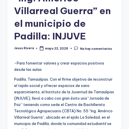
Villarreal Guerra” en
el municipio de
Padilla: INJUVE
Jesus Rivera
mayo 22, 2026
No hay comentarios
Publicado
por
-Para fomentar valores y crear espacios positivos
desde las aulas
Padilla, Tamaulipas. Con el firme objetivo de reconstruir
el tejido social y ofrecer espacios de sano
esparcimiento, el Instituto de la Juventud de Tamaulipas
(INJUVE), llevó a cabo con gran éxito una “Jornada de
Paz” teniendo como sede el Centro de Bachillerato
Tecnológico Agropecuario (CBTA) No. 55 “Ing. Américo
Villarreal Guerra”, ubicado en el ejido La Soledad, en el
municipio de Padilla, donde la comunidad estudiantil se