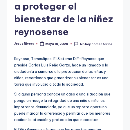
a proteger el
bienestar de la niñez
reynosense
Jesus Rivera
mayo 15, 2026
No hay comentarios
Publicado
por
Reynosa, Tamaulipas. El Sistema DIF-Reynosa que
preside Carlos Luis Peña Garza, hace un llamado a la
ciudadanía a sumarse a la protección de las niñas y
niños, recordando que garantizar su bienestar es una
tarea que involucra a toda la sociedad.
Si alguna persona conoce un caso o una situación que
ponga en riesgo la integridad de una niña o niño, es
importante denunciarlo, ya que un reporte oportuno
puede marcar la diferencia y permitir que los menores
reciban la atención y protección que necesitan.
El DIF-Reynosa informa que los reportes pueden