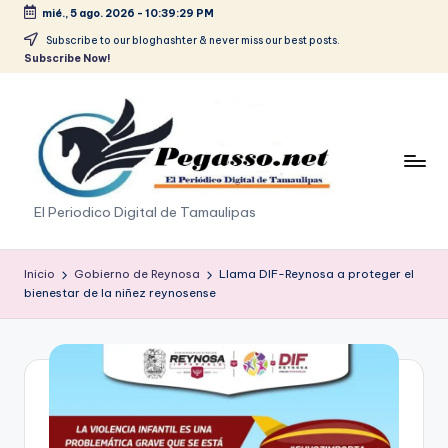
mié., 5 ago. 2026
-
10:39:29 PM
Saltar
Subscribe to our bloghashter & never miss our best posts.
Subscribe Now!
al
contenido
p
El Periodico Digital de Tamaulipas
e
g
Inicio
Gobierno de Reynosa
Llama DIF-Reynosa a proteger el
bienestar de la niñez reynosense
a
s
o
.
p