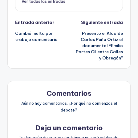
Ver todas las entradas
Navegación
Entrada anterior
Siguiente entrada
Cambió multa por
Presentó el Alcalde
de
trabajo comunitario
Carlos Peña Ortiz el
documental *Emilio
entradas
Portes Gil entre Calles
y Obregón”
Comentarios
Aún no hay comentarios. ¿Por qué no comienzas el
debate?
Deja un comentario
Tu dirección de correo electrónico no será publicada.