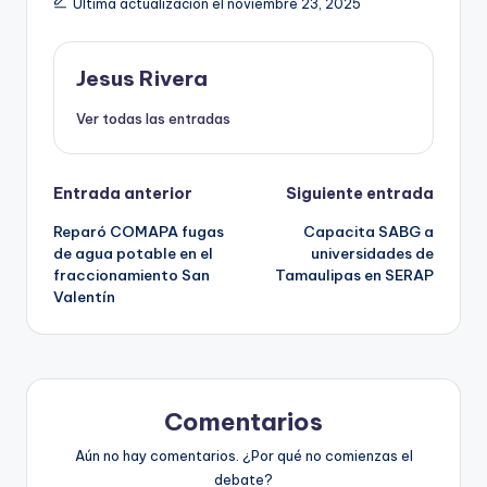
Última actualización el noviembre 23, 2025
Jesus Rivera
Ver todas las entradas
Navegación
Entrada anterior
Siguiente entrada
Reparó COMAPA fugas
Capacita SABG a
de
de agua potable en el
universidades de
fraccionamiento San
Tamaulipas en SERAP
entradas
Valentín
Comentarios
Aún no hay comentarios. ¿Por qué no comienzas el
debate?