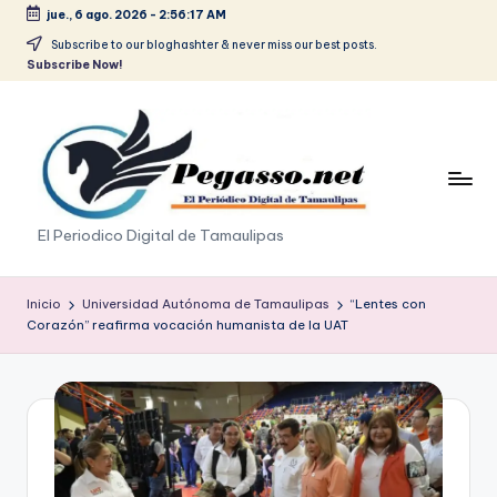
jue., 6 ago. 2026
-
2:56:17 AM
Saltar
Subscribe to our bloghashter & never miss our best posts.
Subscribe Now!
al
contenido
p
El Periodico Digital de Tamaulipas
e
g
Inicio
Universidad Autónoma de Tamaulipas
“Lentes con
Corazón” reafirma vocación humanista de la UAT
a
s
o
.
p