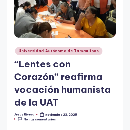
r
e
s
s
Publicado
Universidad Autónoma de Tamaulipas
en
“Lentes con
Corazón” reafirma
vocación humanista
de la UAT
Jesus Rivera
noviembre 23, 2025
Publicado
No hay comentarios
por