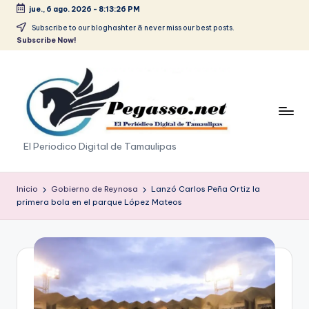
jue., 6 ago. 2026
-
8:13:26 PM
Saltar
Subscribe to our bloghashter & never miss our best posts.
Subscribe Now!
al
contenido
p
El Periodico Digital de Tamaulipas
e
g
Inicio
Gobierno de Reynosa
Lanzó Carlos Peña Ortiz la
primera bola en el parque López Mateos
a
s
o
.
p