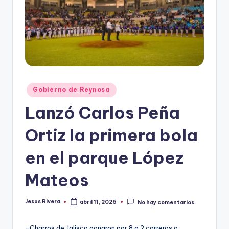
r
e
s
s
Publicado
Gobierno de Reynosa
en
Lanzó Carlos Peña
Ortiz la primera bola
en el parque López
Mateos
Jesus Rivera
abril 11, 2026
No hay comentarios
Publicado
por
-Charros de Jalisco ganaron por 8 a 2 carreras a