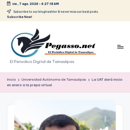
vie., 7 ago. 2026
-
4:27:18 AM
Saltar
Subscribe to our bloghashter & never miss our best posts.
Subscribe Now!
al
contenido
p
El Periodico Digital de Tamaulipas
e
g
Inicio
Universidad Autónoma de Tamaulipas
La UAT dará inicio
en enero a la prepa virtual
a
s
o
.
p