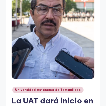
r
e
s
s
Publicado
Universidad Autónoma de Tamaulipas
en
La UAT dará inicio en