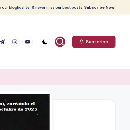
 our bloghashter & never miss our best posts.
Subscribe Now!
com
r.com
.me
instagram.com
youtube.com
Subscribe