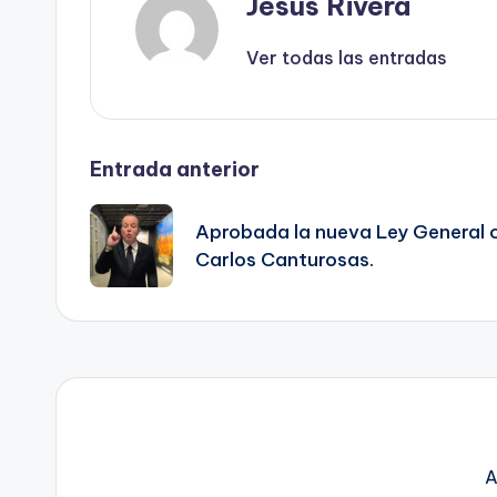
Jesus Rivera
Ver todas las entradas
Navegación
Entrada anterior
de
Aprobada la nueva Ley General c
Carlos Canturosas.
entradas
A