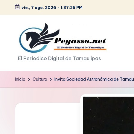
vie., 7 ago. 2026
-
1:37:27 PM
Saltar
al
contenido
p
El Periodico Digital de Tamaulipas
e
Inicio
Cultura
Invita Sociedad Astronómica de Tamauli
g
a
s
o