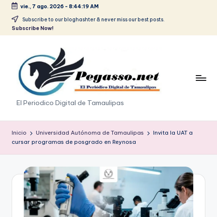
vie., 7 ago. 2026
-
8:44:19 AM
Saltar
Subscribe to our bloghashter & never miss our best posts.
Subscribe Now!
al
contenido
p
El Periodico Digital de Tamaulipas
e
g
Inicio
Universidad Autónoma de Tamaulipas
Invita la UAT a
cursar programas de posgrado en Reynosa
a
s
o
.
p