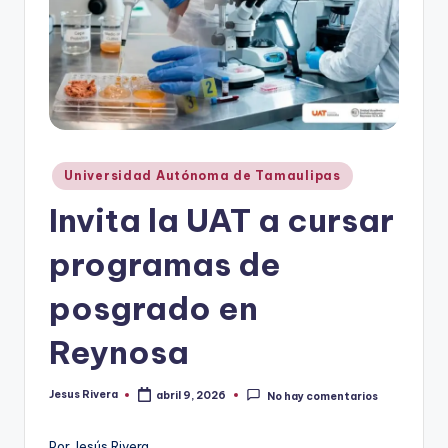
r
e
s
s
Publicado
Universidad Autónoma de Tamaulipas
en
Invita la UAT a cursar
programas de
posgrado en
Reynosa
Jesus Rivera
abril 9, 2026
No hay comentarios
Publicado
por
Por Jesús Rivera