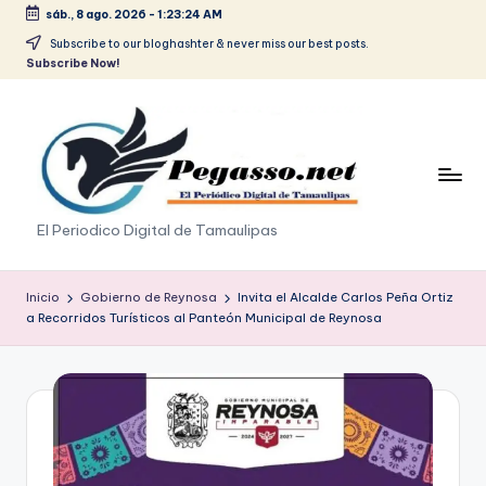
sáb., 8 ago. 2026
-
1:23:24 AM
Saltar
Subscribe to our bloghashter & never miss our best posts.
Subscribe Now!
al
contenido
p
El Periodico Digital de Tamaulipas
e
g
Inicio
Gobierno de Reynosa
Invita el Alcalde Carlos Peña Ortiz
a Recorridos Turísticos al Panteón Municipal de Reynosa
a
s
o
.
p