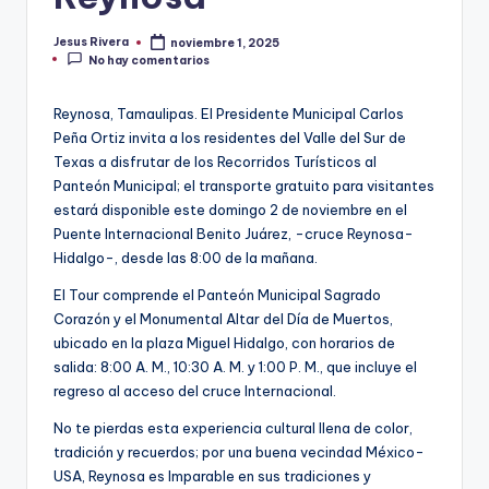
Jesus Rivera
noviembre 1, 2025
Publicado
No hay comentarios
por
Reynosa, Tamaulipas. El Presidente Municipal Carlos
Peña Ortiz invita a los residentes del Valle del Sur de
Texas a disfrutar de los Recorridos Turísticos al
Panteón Municipal; el transporte gratuito para visitantes
estará disponible este domingo 2 de noviembre en el
Puente Internacional Benito Juárez, -cruce Reynosa-
Hidalgo-, desde las 8:00 de la mañana.
El Tour comprende el Panteón Municipal Sagrado
Corazón y el Monumental Altar del Día de Muertos,
ubicado en la plaza Miguel Hidalgo, con horarios de
salida: 8:00 A. M., 10:30 A. M. y 1:00 P. M., que incluye el
regreso al acceso del cruce Internacional.
No te pierdas esta experiencia cultural llena de color,
tradición y recuerdos; por una buena vecindad México-
USA, Reynosa es Imparable en sus tradiciones y