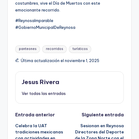
costumbres, vive el Día de Muertos con este
emocionante recorrido.
#ReynosaImparable
#GobiernoMunicipalDeReynosa
Etiquetas:
panteones
recorridos
turísticos
Última actualización el noviembre 1, 2025
Jesus Rivera
Ver todas las entradas
Navegación
Entrada anterior
Siguiente entrada
Celebra la UAT
Sesionan en Reynosa
de
tradiciones mexicanas
Directores del Deporte
con actividades en
de la Zona Norte con el