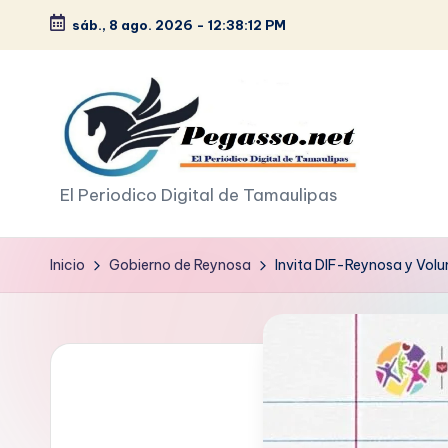
sáb., 8 ago. 2026
-
12:38:13 PM
Saltar
al
contenido
p
El Periodico Digital de Tamaulipas
e
Inicio
Gobierno de Reynosa
Invita DIF-Reynosa y Volun
g
a
s
o