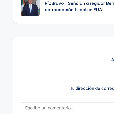
de
RíoBravo | Señalan a regidor B
defraudación fiscal en EUA
entradas
A
Tu dirección de corre