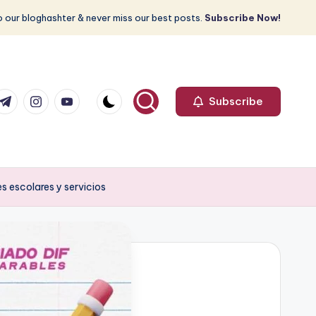
 our bloghashter & never miss our best posts.
Subscribe Now!
com
r.com
.me
instagram.com
youtube.com
Subscribe
s escolares y servicios