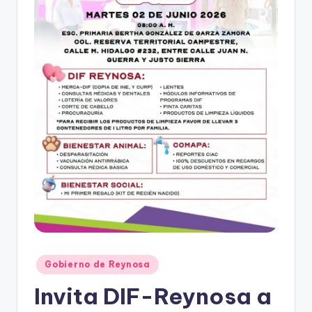
r
e
s
s
Publicado
Gobierno de Reynosa
en
Invita DIF-Reynosa a