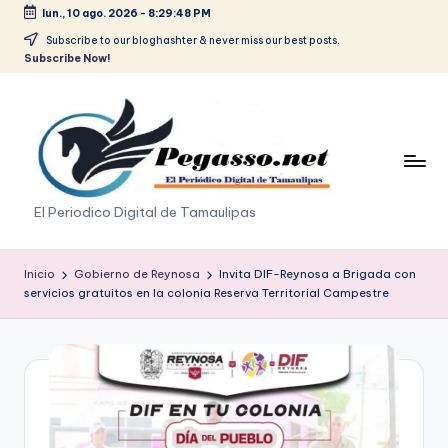
lun., 10 ago. 2026
-
8:29:48 PM
Saltar
Subscribe to our bloghashter & never miss our best posts.
Subscribe Now!
al
contenido
p
El Periodico Digital de Tamaulipas
e
g
Inicio
Gobierno de Reynosa
Invita DIF-Reynosa a Brigada con
servicios gratuitos en la colonia Reserva Territorial Campestre
a
s
o
.
p