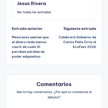
Jesus Rivera
Ver todas las entradas
Navegación
Entrada anterior
Siguiente entrada
Mexicanos sienten que
Celebrará Gobierno de
de
el dinero rinde menos;
Carlos Peña Ortiz el
casi 6 de cada 10
EcoFest 2026
entradas
perciben pérdida de
poder adquisitivo
Comentarios
Aún no hay comentarios. ¿Por qué no comienzas el
debate?