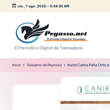
vie., 7 ago. 2026
-
11:44:36 AM
Saltar
al
contenido
p
El Periodico Digital de Tamaulipas
e
Inicio
Gobierno de Reynosa
Invita Carlos Peña Ortiz 
g
a
s
o