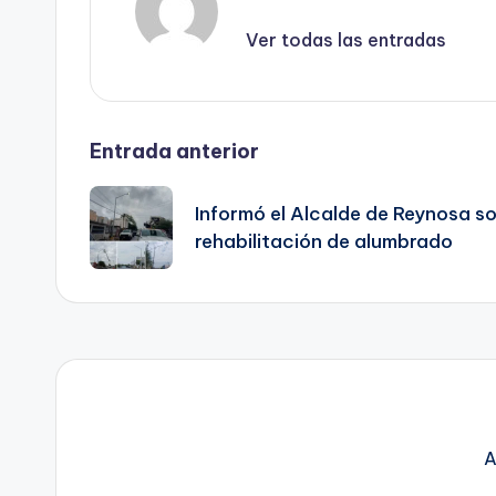
Ver todas las entradas
Navegación
Entrada anterior
de
Informó el Alcalde de Reynosa s
rehabilitación de alumbrado
entradas
A