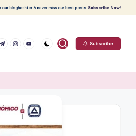
 our bloghashter & never miss our best posts.
Subscribe Now!
com
r.com
.me
instagram.com
youtube.com
Subscribe