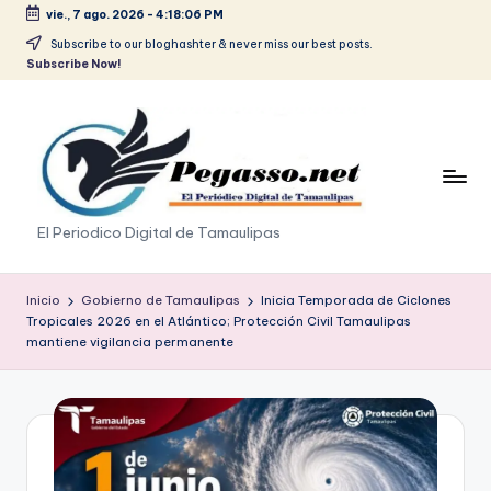
vie., 7 ago. 2026
-
4:18:06 PM
Saltar
Subscribe to our bloghashter & never miss our best posts.
Subscribe Now!
al
contenido
p
El Periodico Digital de Tamaulipas
e
g
Inicio
Gobierno de Tamaulipas
Inicia Temporada de Ciclones
Tropicales 2026 en el Atlántico; Protección Civil Tamaulipas
a
mantiene vigilancia permanente
s
o
.
p