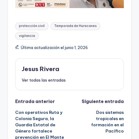
Etiquetas:
protección civil
Temporada de Huracanes
vigilancia
Última actualización el junio 1, 2026
Jesus Rivera
Ver todas las entradas
Navegación
Entrada anterior
Siguiente entrada
Con operativos Ruta y
Dos sistemas
de
Colonia Segura, la
tropicales en
Guardia Estatal de
formación en el
entradas
Género fortalece
Pacífico
prevención en El Mante