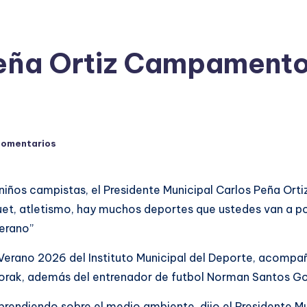
Peña Ortiz Campament
comentarios
niños campistas, el Presidente Municipal Carlos Peña Orti
uet, atletismo, hay muchos deportes que ustedes van a p
verano”
erano 2026 del Instituto Municipal del Deporte, acompaña
 Dorak, además del entrenador de futbol Norman Santos G
endiendo sobre el medio ambiente, dijo el Presidente Mun