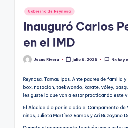
Publicado
Gobierno de Reynosa
en
Inauguró Carlos 
en el IMD
Jesus Rivera
julio 6, 2026
No hay 
Publicado
por
Reynosa, Tamaulipas. Ante padres de familia y 
box, natación, taekwondo, karate, vóley, básq
les guste lo que van a estar practicando este 
El Alcalde dio por iniciado el Campamento de V
niños, Julieta Martínez Ramos y Ari Buzoyano
Durante el campamento también van a estar apr