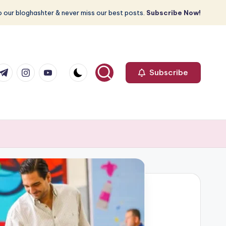
 our bloghashter & never miss our best posts.
Subscribe Now!
com
r.com
.me
instagram.com
youtube.com
Subscribe