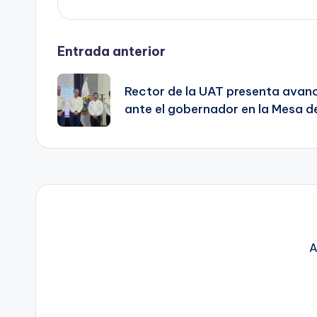
Navegación
Entrada anterior
de
Rector de la UAT presenta avanc
ante el gobernador en la Mesa d
entradas
A