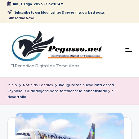
lun., 10 ago. 2026
-
1:52:18 AM
Saltar
Subscribe to our bloghashter & never miss our best posts.
Subscribe Now!
al
contenido
p
El Periodico Digital de Tamaulipas
e
g
Inicio
Noticias Locales
Inauguraron nueva ruta aérea
Reynosa–Guadalajara para fortalecer la conectividad y el
a
desarrollo
s
o
.
p