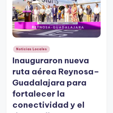
r
e
s
s
Publicado
Noticias Locales
en
Inauguraron nueva
ruta aérea Reynosa–
Guadalajara para
fortalecer la
conectividad y el