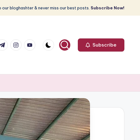
 our bloghashter & never miss our best posts.
Subscribe Now!
com
r.com
.me
instagram.com
youtube.com
Subscribe