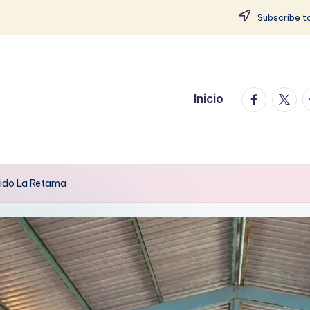
Subscribe to
facebook.
twitte
t
Inicio
ejido La Retama