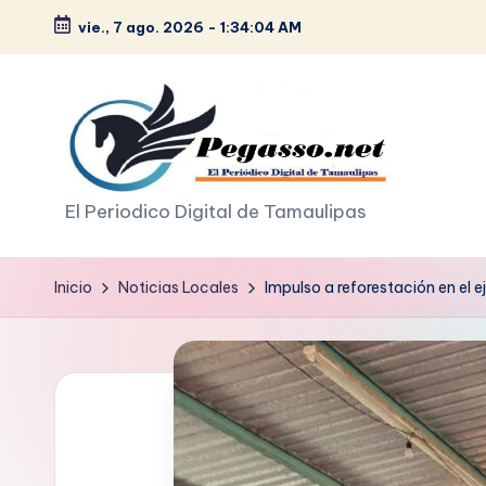
vie., 7 ago. 2026
-
1:34:05 AM
Saltar
al
contenido
p
El Periodico Digital de Tamaulipas
e
Inicio
Noticias Locales
Impulso a reforestación en el 
g
a
s
o