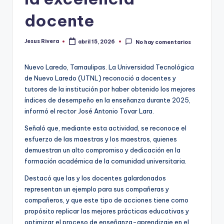
docente
Jesus Rivera
abril 15, 2026
No hay comentarios
Publicado
por
Nuevo Laredo, Tamaulipas. La Universidad Tecnológica
de Nuevo Laredo (UTNL) reconoció a docentes y
tutores de la institución por haber obtenido los mejores
índices de desempeño en la enseñanza durante 2025,
informó el rector José Antonio Tovar Lara.
Señaló que, mediante esta actividad, se reconoce el
esfuerzo de las maestras y los maestros, quienes
demuestran un alto compromiso y dedicación en la
formación académica de la comunidad universitaria.
Destacó que las y los docentes galardonados
representan un ejemplo para sus compañeras y
compañeros, y que este tipo de acciones tiene como
propósito replicar las mejores prácticas educativas y
optimizar el proceso de enseñanza-aprendizaje en el