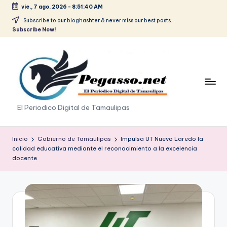
vie., 7 ago. 2026
-
8:51:40 AM
Saltar
Subscribe to our bloghashter & never miss our best posts.
Subscribe Now!
al
contenido
p
El Periodico Digital de Tamaulipas
e
g
Inicio
Gobierno de Tamaulipas
Impulsa UT Nuevo Laredo la
calidad educativa mediante el reconocimiento a la excelencia
a
docente
s
o
.
p