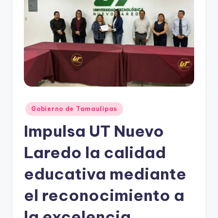
r
e
s
s
Publicado
Gobierno de Tamaulipas
en
Impulsa UT Nuevo
Laredo la calidad
educativa mediante
el reconocimiento a
la excelencia