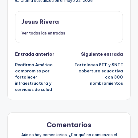
Última actualización el mayo 22, 2026
Jesus Rivera
Ver todas las entradas
Navegación
Entrada anterior
Siguiente entrada
Reafirmó Américo
Fortalecen SET y SNTE
de
compromiso por
cobertura educativa
fortalecer
con 300
entradas
infraestructura y
nombramientos
servicios de salud
Comentarios
Aún no hay comentarios. ¿Por qué no comienzas el