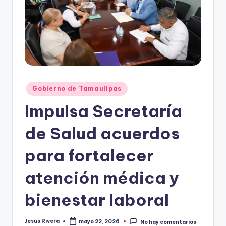
r
e
s
s
Publicado
Gobierno de Tamaulipas
en
Impulsa Secretaría
de Salud acuerdos
para fortalecer
atención médica y
bienestar laboral
Jesus Rivera
mayo 22, 2026
No hay comentarios
Publicado