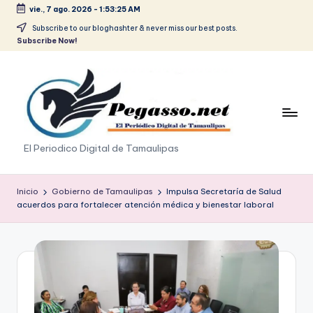
vie., 7 ago. 2026
-
1:53:25 AM
Saltar
Subscribe to our bloghashter & never miss our best posts.
Subscribe Now!
al
contenido
p
El Periodico Digital de Tamaulipas
e
g
Inicio
Gobierno de Tamaulipas
Impulsa Secretaría de Salud
acuerdos para fortalecer atención médica y bienestar laboral
a
s
o
.
p