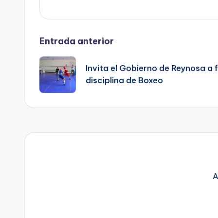
Navegación
Entrada anterior
de
Invita el Gobierno de Reynosa a 
disciplina de Boxeo
entradas
A