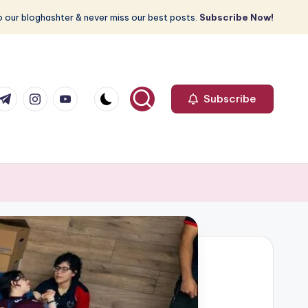
 our bloghashter & never miss our best posts.
Subscribe Now!
com
r.com
.me
instagram.com
youtube.com
Subscribe