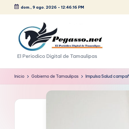
dom., 9 ago. 2026
-
12:46:17 PM
Saltar
al
contenido
p
El Periodico Digital de Tamaulipas
e
Inicio
Gobierno de Tamaulipas
Impulsa Salud campaña
g
a
s
o