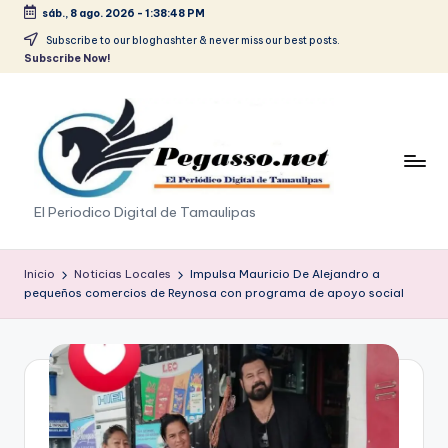
sáb., 8 ago. 2026
-
1:38:48 PM
Saltar
Subscribe to our bloghashter & never miss our best posts.
Subscribe Now!
al
contenido
p
El Periodico Digital de Tamaulipas
e
g
Inicio
Noticias Locales
Impulsa Mauricio De Alejandro a
pequeños comercios de Reynosa con programa de apoyo social
a
s
o
.
p