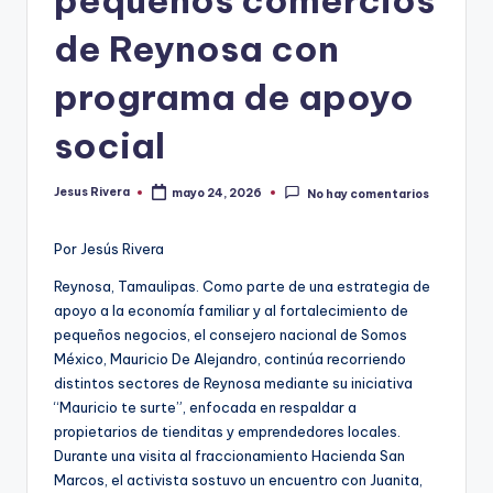
pequeños comercios
de Reynosa con
programa de apoyo
social
Jesus Rivera
mayo 24, 2026
No hay comentarios
Publicado
por
Por Jesús Rivera
Reynosa, Tamaulipas. Como parte de una estrategia de
apoyo a la economía familiar y al fortalecimiento de
pequeños negocios, el consejero nacional de Somos
México, Mauricio De Alejandro, continúa recorriendo
distintos sectores de Reynosa mediante su iniciativa
“Mauricio te surte”, enfocada en respaldar a
propietarios de tienditas y emprendedores locales.
Durante una visita al fraccionamiento Hacienda San
Marcos, el activista sostuvo un encuentro con Juanita,