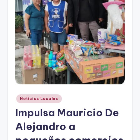
r
e
s
s
Publicado
Noticias Locales
en
Impulsa Mauricio De
Alejandro a