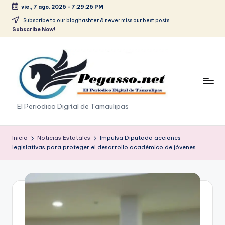
vie., 7 ago. 2026
-
7:29:26 PM
Saltar
Subscribe to our bloghashter & never miss our best posts.
Subscribe Now!
al
contenido
p
El Periodico Digital de Tamaulipas
e
g
Inicio
Noticias Estatales
Impulsa Diputada acciones
legislativas para proteger el desarrollo académico de jóvenes
a
s
o
.
p