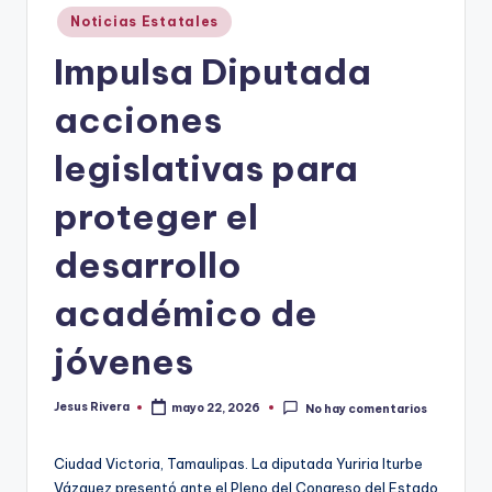
Publicado
Noticias Estatales
en
Impulsa Diputada
acciones
legislativas para
proteger el
desarrollo
académico de
jóvenes
Jesus Rivera
mayo 22, 2026
No hay comentarios
Publicado
por
Ciudad Victoria, Tamaulipas. La diputada Yuriria Iturbe
Vázquez presentó ante el Pleno del Congreso del Estado