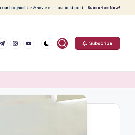
 our bloghashter & never miss our best posts.
Subscribe Now!
com
r.com
.me
instagram.com
youtube.com
Subscribe