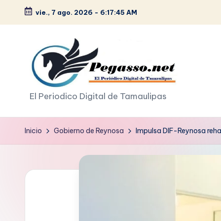
vie., 7 ago. 2026
-
6:17:47 AM
Saltar
al
contenido
p
El Periodico Digital de Tamaulipas
e
Inicio
Gobierno de Reynosa
Impulsa DIF-Reynosa rehab
g
a
s
o