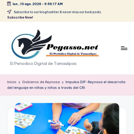
lun., 10 ago. 2026
-
9:56:18 AM
Saltar
Subscribe to our bloghashter & never miss our best posts.
Subscribe Now!
al
contenido
p
El Periodico Digital de Tamaulipas
e
g
Inicio
Gobierno de Reynosa
Impulsa DIF-Reynosa el desarrollo
del lenguaje en niñas y niños a través del CRI
a
s
o
.
p