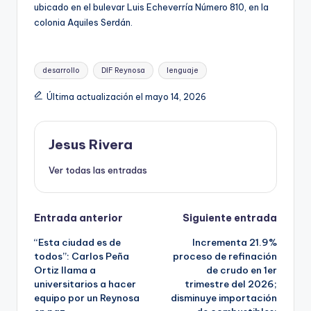
ubicado en el bulevar Luis Echeverría Número 810, en la
colonia Aquiles Serdán.
Etiquetas:
desarrollo
DIF Reynosa
lenguaje
Última actualización el mayo 14, 2026
Jesus Rivera
Ver todas las entradas
Navegación
Entrada anterior
Siguiente entrada
“Esta ciudad es de
Incrementa 21.9%
de
todos”: Carlos Peña
proceso de refinación
Ortiz llama a
de crudo en 1er
entradas
universitarios a hacer
trimestre del 2026;
equipo por un Reynosa
disminuye importación