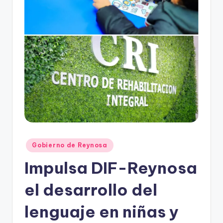
r
e
s
s
Publicado
Gobierno de Reynosa
en
Impulsa DIF-Reynosa
el desarrollo del
lenguaje en niñas y