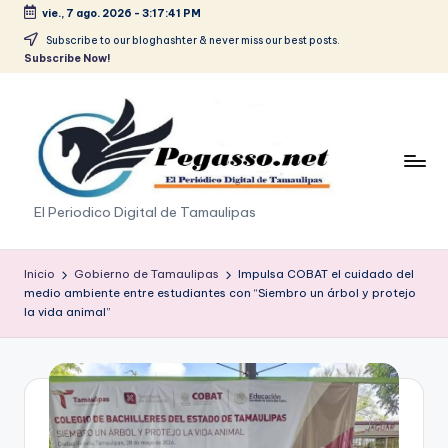
vie., 7 ago. 2026
-
3:17:41 PM
Saltar
Subscribe to our bloghashter & never miss our best posts.
Subscribe Now!
al
contenido
p
El Periodico Digital de Tamaulipas
e
g
Inicio
Gobierno de Tamaulipas
Impulsa COBAT el cuidado del
medio ambiente entre estudiantes con “Siembro un árbol y protejo
a
la vida animal”
s
o
.
p