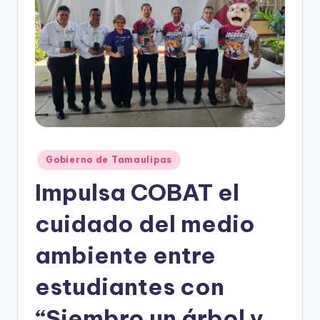
r
e
s
s
Publicado
Gobierno de Tamaulipas
en
Impulsa COBAT el
cuidado del medio
ambiente entre
estudiantes con
“Siembro un árbol y