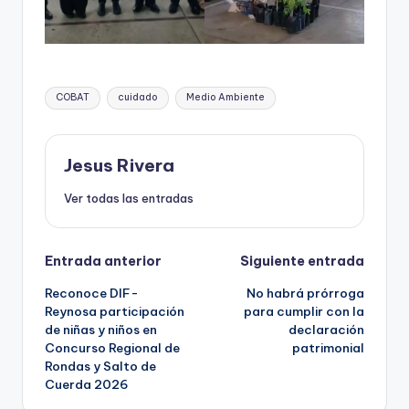
Etiquetas:
COBAT
cuidado
Medio Ambiente
Jesus Rivera
Ver todas las entradas
Navegación
Entrada anterior
Siguiente entrada
Reconoce DIF-
No habrá prórroga
de
Reynosa participación
para cumplir con la
de niñas y niños en
declaración
entradas
Concurso Regional de
patrimonial
Rondas y Salto de
Cuerda 2026