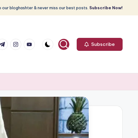
 our bloghashter & never miss our best posts.
Subscribe Now!
com
r.com
.me
instagram.com
youtube.com
Subscribe