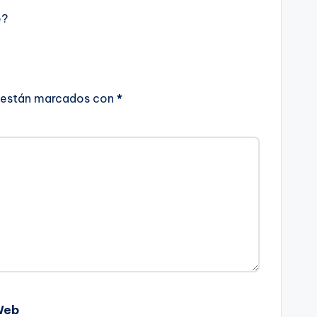
e?
 están marcados con
*
Web