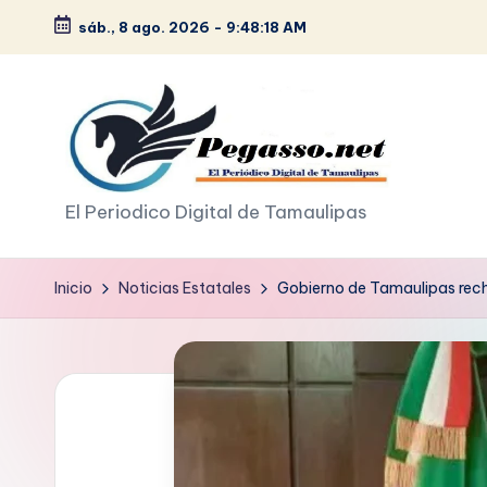
sáb., 8 ago. 2026
-
9:48:19 AM
Saltar
al
contenido
p
El Periodico Digital de Tamaulipas
e
Inicio
Noticias Estatales
Gobierno de Tamaulipas rec
g
a
s
o