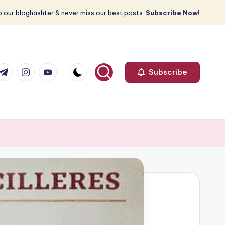
 our bloghashter & never miss our best posts.
Subscribe Now!
com
r.com
.me
instagram.com
youtube.com
Subscribe