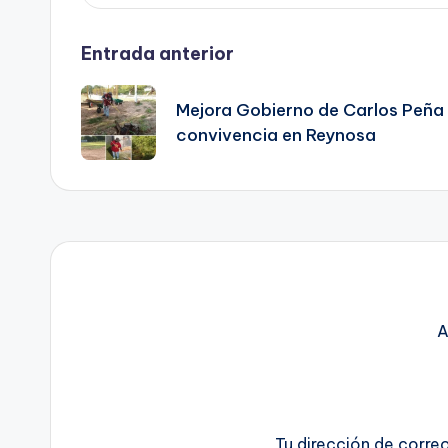
Navegación
Entrada anterior
de
Mejora Gobierno de Carlos Peña 
convivencia en Reynosa
entradas
A
Tu dirección de corre