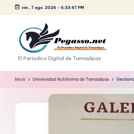
vie., 7 ago. 2026
-
6:33:48 PM
Saltar
al
contenido
p
El Periodico Digital de Tamaulipas
e
Inicio
Universidad Autónoma de Tamaulipas
Gestiona
g
a
s
o