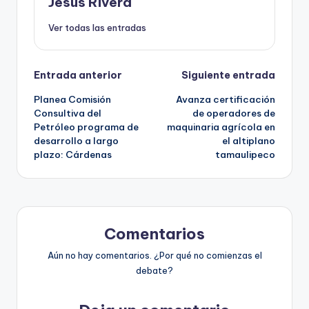
Jesus Rivera
Ver todas las entradas
Navegación
Entrada anterior
Siguiente entrada
Planea Comisión
Avanza certificación
de
Consultiva del
de operadores de
Petróleo programa de
maquinaria agrícola en
entradas
desarrollo a largo
el altiplano
plazo: Cárdenas
tamaulipeco
Comentarios
Aún no hay comentarios. ¿Por qué no comienzas el
debate?