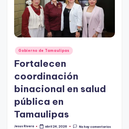
r
e
s
s
Publicado
Gobierno de Tamaulipas
en
Fortalecen
coordinación
binacional en salud
pública en
Tamaulipas
Jesus Rivera
abril 24, 2026
No hay comentarios
Publicado