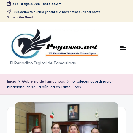
sáb., 8 ago. 2026
-
8:45:55 AM
Saltar
Subscribe to our bloghashter & never miss our best posts.
Subscribe Now!
al
contenido
p
El Periodico Digital de Tamaulipas
e
g
Inicio
Gobierno de Tamaulipas
Fortalecen coordinación
binacional en salud pública en Tamaulipas
a
s
o
.
p