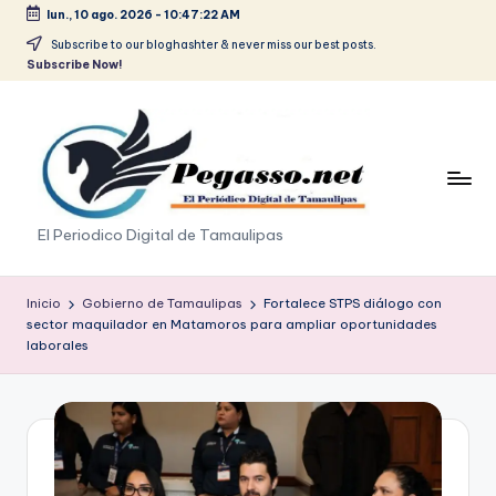
lun., 10 ago. 2026
-
10:47:22 AM
Saltar
Subscribe to our bloghashter & never miss our best posts.
Subscribe Now!
al
contenido
p
El Periodico Digital de Tamaulipas
e
g
Inicio
Gobierno de Tamaulipas
Fortalece STPS diálogo con
sector maquilador en Matamoros para ampliar oportunidades
a
laborales
s
o
.
p