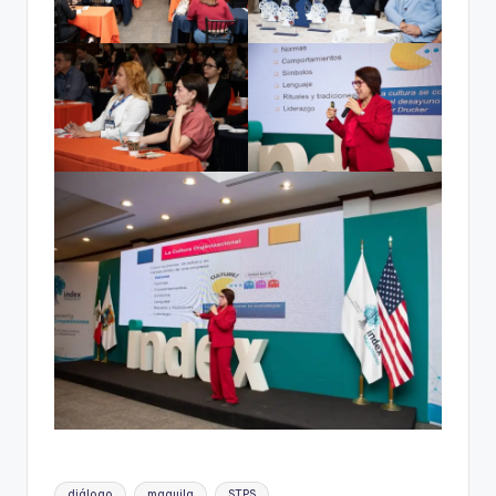
Etiquetas:
diálogo
maquila
STPS