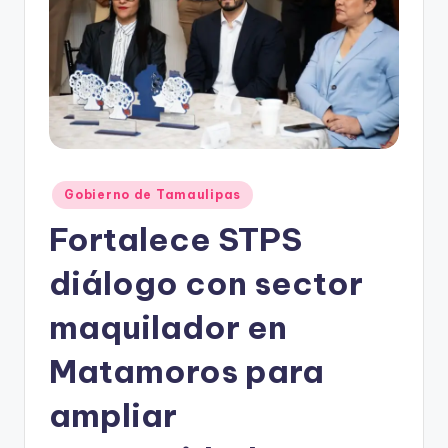
r
e
s
s
Publicado
Gobierno de Tamaulipas
en
Fortalece STPS
diálogo con sector
maquilador en
Matamoros para
ampliar