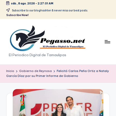
sáb., 8 ago. 2026
-
2:27:01 AM
Saltar
Subscribe to our bloghashter & never miss our best posts.
Subscribe Now!
al
contenido
p
El Periodico Digital de Tamaulipas
e
g
Inicio
Gobierno de Reynosa
Felicitó Carlos Peña Ortiz a Nataly
García Díaz por su Primer Informe de Gobierno
a
s
o
.
p