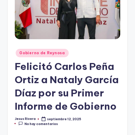
r
e
s
s
Publicado
Gobierno de Reynosa
en
Felicitó Carlos Peña
Ortiz a Nataly García
Díaz por su Primer
Informe de Gobierno
Jesus Rivera
septiembre 12, 2025
Publicado
No hay comentarios
por