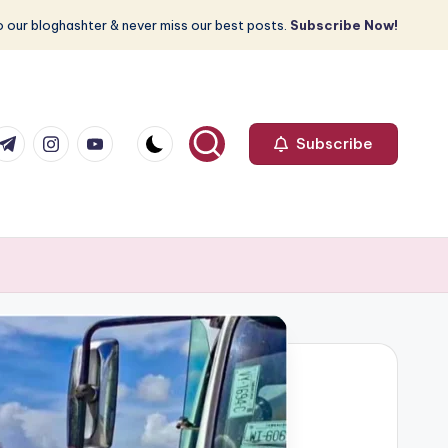
 our bloghashter & never miss our best posts.
Subscribe Now!
com
r.com
.me
instagram.com
youtube.com
Subscribe