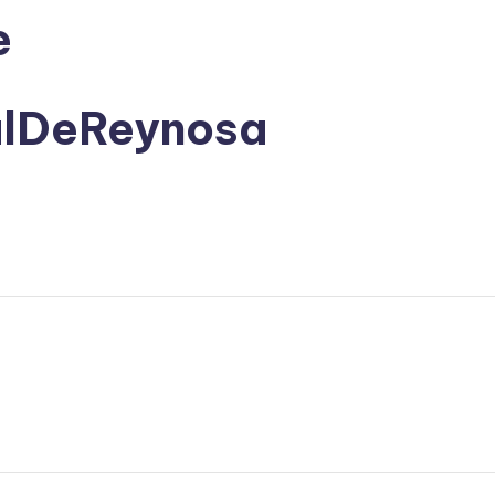
e
alDeReynosa