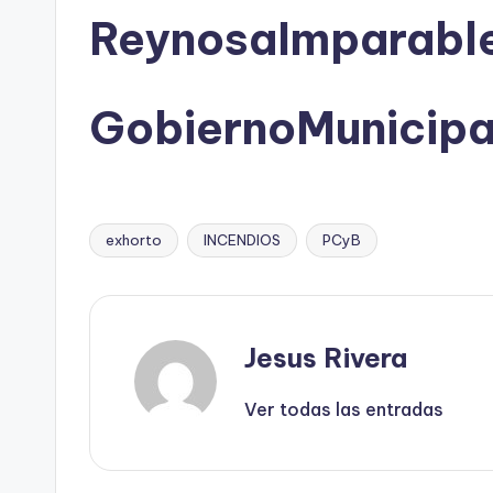
ReynosaImparabl
GobiernoMunicip
exhorto
INCENDIOS
PCyB
Etiquetas:
Jesus Rivera
Ver todas las entradas