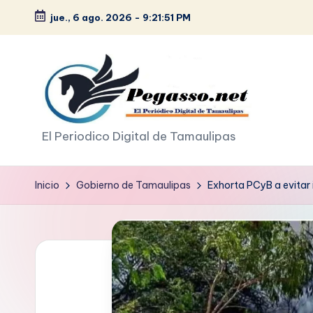
jue., 6 ago. 2026
-
9:21:52 PM
Saltar
al
contenido
p
El Periodico Digital de Tamaulipas
e
Inicio
Gobierno de Tamaulipas
Exhorta PCyB a evitar
g
a
s
o