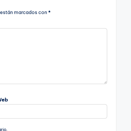
 están marcados con
*
Web
rio.