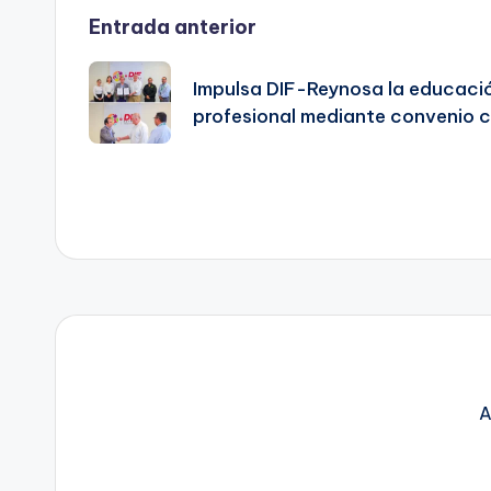
Navegación
Entrada anterior
de
Impulsa DIF-Reynosa la educació
profesional mediante convenio c
entradas
A