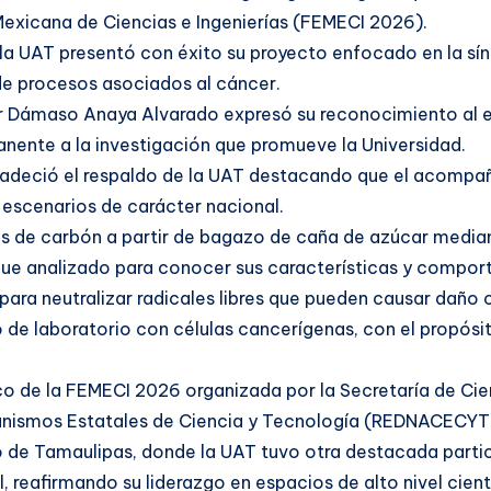
 Mexicana de Ciencias e Ingenierías (FEMECI 2026).
 la UAT presentó con éxito su proyecto enfocado en la sí
 de procesos asociados al cáncer.
r Dámaso Anaya Alvarado expresó su reconocimiento al e
manente a la investigación que promueve la Universidad.
gradeció el respaldo de la UAT destacando que el acomp
n escenarios de carácter nacional.
las de carbón a partir de bagazo de caña de azúcar medi
 fue analizado para conocer sus características y compor
para neutralizar radicales libres que pueden causar daño c
 de laboratorio con células cancerígenas, con el propósit
co de la FEMECI 2026 organizada por la Secretaría de Ci
ganismos Estatales de Ciencia y Tecnología (REDNACECYT
 de Tamaulipas, donde la UAT tuvo otra destacada partic
 reafirmando su liderazgo en espacios de alto nivel cient