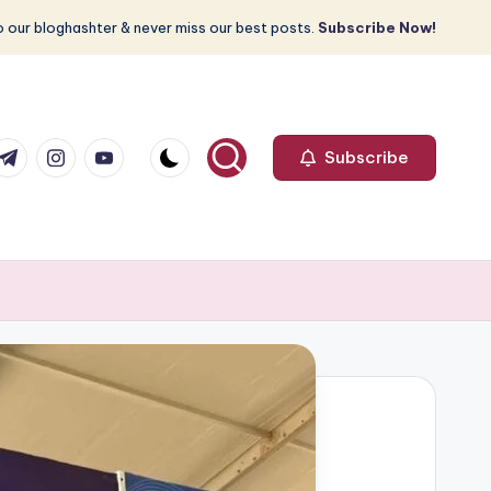
 our bloghashter & never miss our best posts.
Subscribe Now!
com
r.com
.me
instagram.com
youtube.com
Subscribe