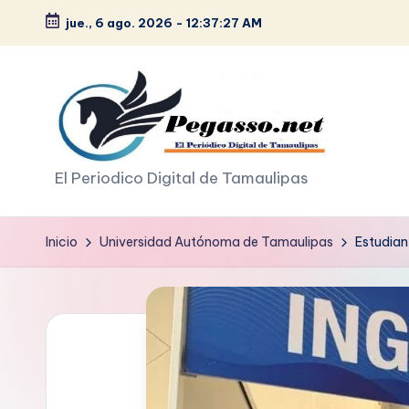
jue., 6 ago. 2026
-
12:37:29 AM
Saltar
al
contenido
p
El Periodico Digital de Tamaulipas
e
Inicio
Universidad Autónoma de Tamaulipas
Estudian
g
a
s
o