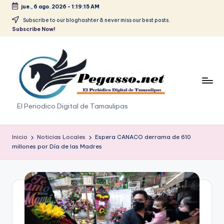
jue., 6 ago. 2026
-
1:19:15 AM
Saltar
Subscribe to our bloghashter & never miss our best posts.
Subscribe Now!
al
contenido
p
El Periodico Digital de Tamaulipas
e
g
Inicio
Noticias Locales
Espera CANACO derrama de 610
millones por Día de las Madres
a
s
o
.
p