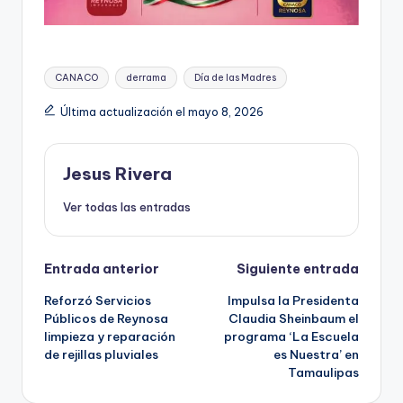
Etiquetas:
CANACO
derrama
Día de las Madres
Última actualización el mayo 8, 2026
Jesus Rivera
Ver todas las entradas
Navegación
Entrada anterior
Siguiente entrada
Reforzó Servicios
Impulsa la Presidenta
de
Públicos de Reynosa
Claudia Sheinbaum el
limpieza y reparación
programa ‘La Escuela
entradas
de rejillas pluviales
es Nuestra’ en
Tamaulipas