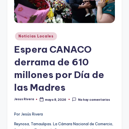
r
e
s
Publicado
s
Noticias Locales
en
Espera CANACO
derrama de 610
millones por Día de
las Madres
Jesus Rivera
mayo 8, 2026
No hay comentarios
Publicado
por
Por Jesús Rivera
Reynosa, Tamaulipas. La Cámara Nacional de Comercio,