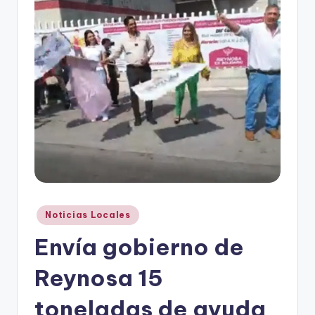
r
e
s
s
Publicado
Noticias Locales
en
Envía gobierno de
Reynosa 15
toneladas de ayuda