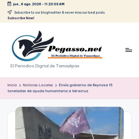
jue., 6 ago. 2026
-
11:23:04 AM
Saltar
Subscribe to our bloghashter & never miss our best posts.
Subscribe Now!
al
contenido
p
El Periodico Digital de Tamaulipas
e
g
Inicio
Noticias Locales
Envía gobierno de Reynosa 15
toneladas de ayuda humanitaria a Veracruz
a
s
o
.
p