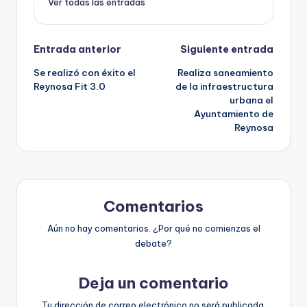
Ver todas las entradas
Navegación
Entrada anterior
Siguiente entrada
Se realizó con éxito el
Realiza saneamiento
de
Reynosa Fit 3.0
de la infraestructura
urbana el
entradas
Ayuntamiento de
Reynosa
Comentarios
Aún no hay comentarios. ¿Por qué no comienzas el
debate?
Deja un comentario
Tu dirección de correo electrónico no será publicada.