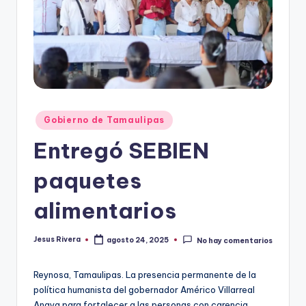
r
e
s
s
Publicado
Gobierno de Tamaulipas
en
Entregó SEBIEN
paquetes
alimentarios
Jesus Rivera
agosto 24, 2025
No hay comentarios
Publicado
por
Reynosa, Tamaulipas. La presencia permanente de la
política humanista del gobernador Américo Villarreal
Anaya para fortalecer a las personas con carencia