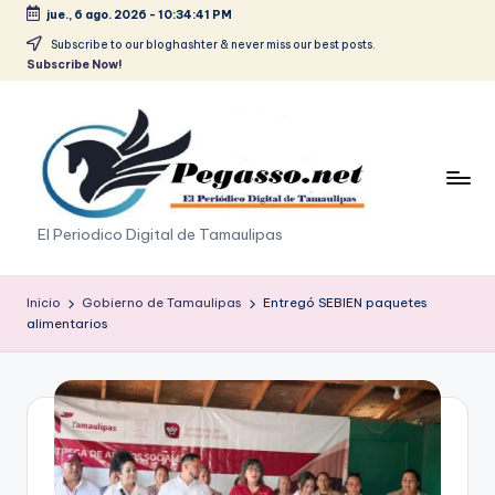
jue., 6 ago. 2026
-
10:34:41 PM
Saltar
Subscribe to our bloghashter & never miss our best posts.
Subscribe Now!
al
contenido
p
El Periodico Digital de Tamaulipas
e
g
Inicio
Gobierno de Tamaulipas
Entregó SEBIEN paquetes
alimentarios
a
s
o
.
p