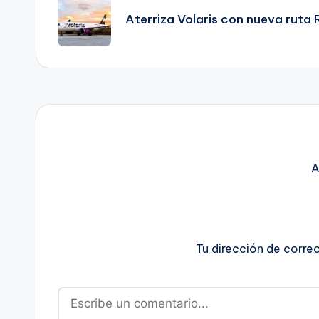
de
Aterriza Volaris con nueva rut
entradas
A
Tu dirección de corre