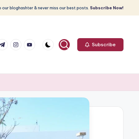
 our bloghashter & never miss our best posts.
Subscribe Now!
com
r.com
.me
instagram.com
youtube.com
Subscribe