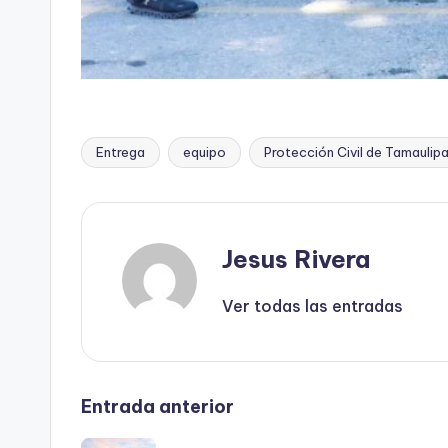
Entrega
equipo
Protección Civil de Tamaulip
Etiquetas:
Jesus Rivera
Ver todas las entradas
Navegación
Entrada anterior