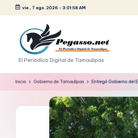
vie., 7 ago. 2026
-
3:01:59 AM
Saltar
al
contenido
p
El Periodico Digital de Tamaulipas
e
Inicio
Gobierno de Tamaulipas
Entregó Gobierno del E
g
a
s
o