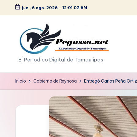
jue., 6 ago. 2026
-
12:01:03 AM
Saltar
al
contenido
p
El Periodico Digital de Tamaulipas
e
Inicio
Gobierno de Reynosa
Entregó Carlos Peña Ortiz
g
a
s
o