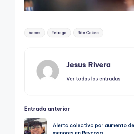
becas
Entrega
Rita Cetina
Etiquetas:
Jesus Rivera
Ver todas las entradas
Navegación
Entrada anterior
de
Alerta colectivo por aumento de
menores en Reynosa