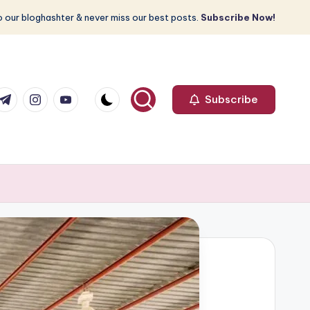
 our bloghashter & never miss our best posts.
Subscribe Now!
com
r.com
.me
instagram.com
youtube.com
Subscribe