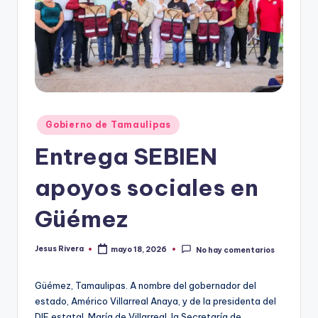
r
e
s
s
Publicado
Gobierno de Tamaulipas
en
Entrega SEBIEN
apoyos sociales en
Güémez
Jesus Rivera
mayo 18, 2026
No hay comentarios
Publicado
por
Güémez, Tamaulipas. A nombre del gobernador del
estado, Américo Villarreal Anaya, y de la presidenta del
DIF estatal, María de Villarreal, la Secretaría de