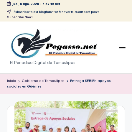
jue., 6 ago. 2026
-
7:57:15 AM
Saltar
Subscribe to our bloghashter & never miss our best posts.
Subscribe Now!
al
contenido
p
El Periodico Digital de Tamaulipas
e
g
Inicio
Gobierno de Tamaulipas
Entrega SEBIEN apoyos
sociales en Güémez
a
s
o
.
p