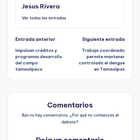
Jesus Rivera
Ver todas las entradas
Navegación
Entrada anterior
Siguiente entrada
Impulsan créditos y
Trabajo coordinado
de
programas desarrollo
permite mantener
del campo
controlado el dengue
entradas
tamaulipeco
en Tamaulipas
Comentarios
Aún no hay comentarios. ¿Por qué no comienzas el
debate?
Deja un comentario