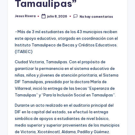
Tamaulipas”
Jesus Rivera
julio 8, 2026
No hay comentarios
Publicado
por
-Más de 3 mil estudiantes de los 43 municipios reciben
este apoyo educativo, otorgado en coordinación con el
Instituto Tamaulipeco de Becas y Créditos Educativos.
(ITABEC)
Ciudad Victoria, Tamaulipas. Con el propósito de
garantizar la permanencia en el sistema educativo de
niñas, niños y jóvenes de atención prioritaria, el Sistema
DIF Tamaulipas, presidido por la doctora María de
Villarreal, inició la entrega de las becas “Esperanza de
Tamaulipas” y “Para la Inclusión Social en Tamaulipas”.
Durante un acto realizado en el auditorio principal del
DIF en la capital del estado, se efectuó la entrega
simbólica de apoyos a estudiantes de nivel básico,
medio superior y superior provenientes de los municipios
de Victoria, Xicoténcatl, Aldama, Padilla y Güémez.