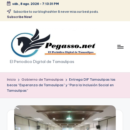
sáb., 8 ago. 2026
-
7:13:31 PM
Saltar
Subscribe to our bloghashter & never miss our best posts.
Subscribe Now!
al
contenido
p
El Periodico Digital de Tamaulipas
e
g
Inicio
Gobierno de Tamaulipas
Entrega DIF Tamaulipas las
becas “Esperanza de Tamaulipas” y “Para la Inclusión Social en
a
Tamaulipas”
s
o
.
p