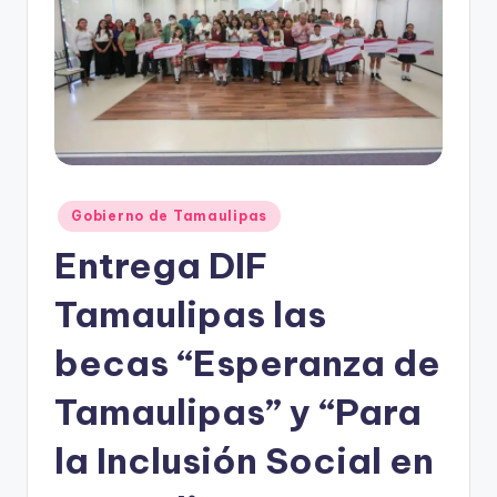
r
e
s
s
Publicado
Gobierno de Tamaulipas
en
Entrega DIF
Tamaulipas las
becas “Esperanza de
Tamaulipas” y “Para
la Inclusión Social en