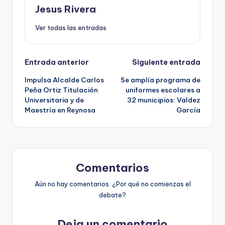
Jesus Rivera
Ver todas las entradas
Navegación
Entrada anterior
Siguiente entrada
Impulsa Alcalde Carlos
Se amplía programa de
de
Peña Ortiz Titulación
uniformes escolares a
Universitaria y de
32 municipios: Valdez
entradas
Maestría en Reynosa
García
Comentarios
Aún no hay comentarios. ¿Por qué no comienzas el
debate?
Deja un comentario